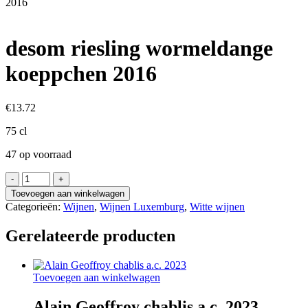
2016
desom riesling wormeldange
koeppchen 2016
€
13.72
75 cl
47 op voorraad
desom
riesling
Toevoegen aan winkelwagen
wormeldange
Categorieën:
Wijnen
,
Wijnen Luxemburg
,
Witte wijnen
koeppchen
2016
Gerelateerde producten
aantal
Toevoegen aan winkelwagen
Alain Geoffroy chablis a.c. 2023