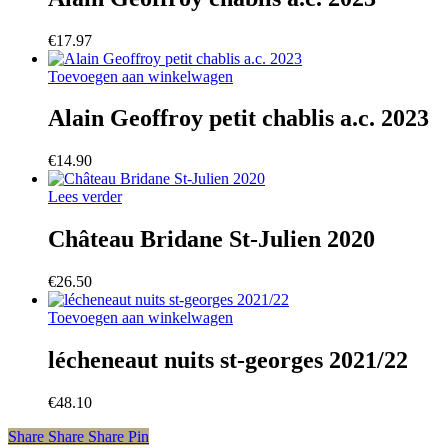
€
17.97
Toevoegen aan winkelwagen
Alain Geoffroy petit chablis a.c. 2023
€
14.90
Lees verder
Château Bridane St-Julien 2020
€
26.50
Toevoegen aan winkelwagen
lécheneaut nuits st-georges 2021/22
€
48.10
Share
Share
Share
Share
Pin