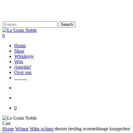
Skip
to
main
content
Search
Close
Search
search
account
0
Menu
Home
Shop
Whisk(e)y
Wijn
Aperitief
Over ons
Nieuw
search
account
0
Close
Cart
Cart
Home
Wijnen
Witte wijnen
desom riesling wormeldange koeppchen