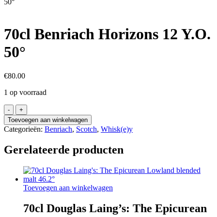
50°
70cl Benriach Horizons 12 Y.O.
50°
€
80.00
1 op voorraad
70cl
Benriach
Toevoegen aan winkelwagen
Horizons
Categorieën:
Benriach
,
Scotch
,
Whisk(e)y
12
Y.O.
Gerelateerde producten
50°
aantal
Toevoegen aan winkelwagen
70cl Douglas Laing’s: The Epicurean