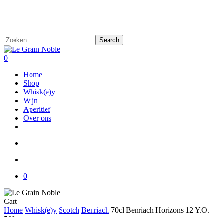
Skip
to
main
content
Search
Close
Search
search
account
0
Menu
Home
Shop
Whisk(e)y
Wijn
Aperitief
Over ons
Nieuw
search
account
0
Close
Cart
Cart
Home
Whisk(e)y
Scotch
Benriach
70cl Benriach Horizons 12 Y.O.