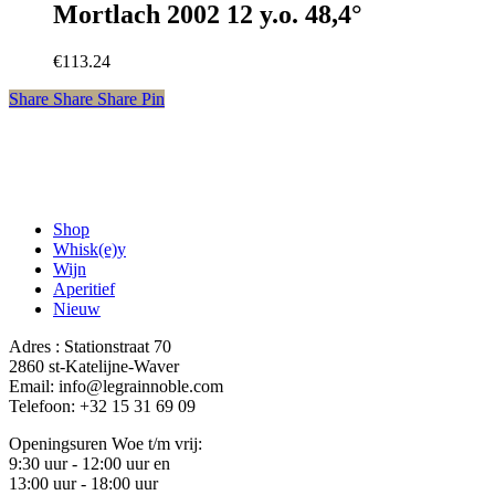
Mortlach 2002 12 y.o. 48,4°
€
113.24
Share
Share
Share
Share
Pin
Shop
Whisk(e)y
Wijn
Aperitief
Nieuw
Adres : Stationstraat 70
2860 st-Katelijne-Waver
Email: info@legrainnoble.com
Telefoon: +32 15 31 69 09
Openingsuren Woe t/m vrij:
9:30 uur - 12:00 uur en
13:00 uur - 18:00 uur